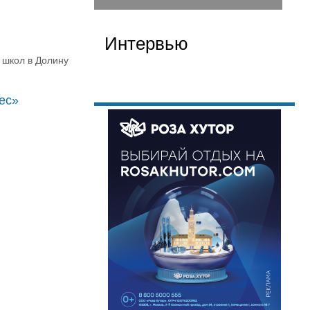
Интервью
 школ в Долину
ес»