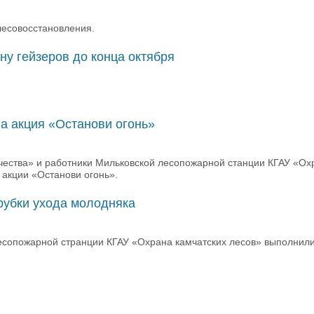
лесовосстановления.
ну гейзеров до конца октября
а акция «Останови огонь»
ества» и работники Мильковской лесопожарной станции КГАУ «Ох
 акции «Останови огонь».
рубки ухода молодняка
есопожарной странции КГАУ «Охрана камчатских лесов» выполнил