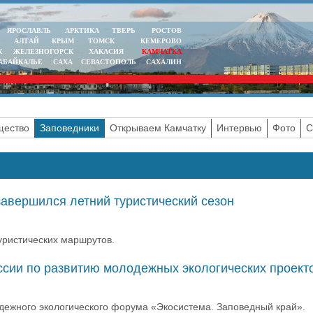
ЯРОСЛАВЛЬ
АРКТИКА
ТВЕРЬ
РОСТОВ
АЛТАЙ
КРЫМ
ТОМСК
КЕМЕРОВО
К
ЖЕЛЕЗНОГОРСК
ХАКАСИЯ
КАМЧАТКА
АБАЙКАЛЬЕ
САХА
СЕВАСТОПОЛЬ
САХАЛИН
ество
Заповедники
Открываем Камчатку
Интервью
Фото
С
завершился летний туристический сезон
уристических маршрутов.
ссии по развитию молодежных экологических проект
одежного экологического форума «Экосистема. Заповедный край».