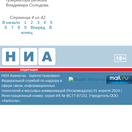
губернатора региона
Владимира Солодова.
Страница 4 из 42
В начало
1
2
3
4
5
6
7
8
9
Вперёд
В
конец
НИА-Камчатка. Зарегистрировано
Федеральной службой по надзору в
сфере связи, информационных
технологий и массовых коммуникаций (Роскомнадзор) 01 апреля 2024 г.
Регистрационный номер: серия ИА № ФС77-87152. Учредитель ООО
«Капелла».